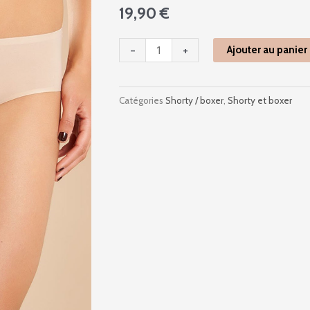
19,90
€
quantité
-
+
Ajouter au panier
de
C26440
-
Catégories
Shorty / boxer
,
Shorty et boxer
Soft
-
Nude
Foncé