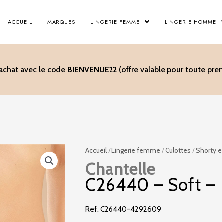
ACCUEIL
MARQUES
LINGERIE FEMME
LINGERIE HOMME
’achat avec le code
BIENVENUE22
(offre valable pour toute p
Accueil
/
Lingerie femme
/
Culottes
/
Shorty e
Chantelle
C26440 – Soft –
Ref. C26440-4292609