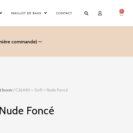
0
Panier
MAILLOT DE BAIN
CONTACT
remière commande) —
t boxer
/ C26440 – Soft – Nude Foncé
 Nude Foncé