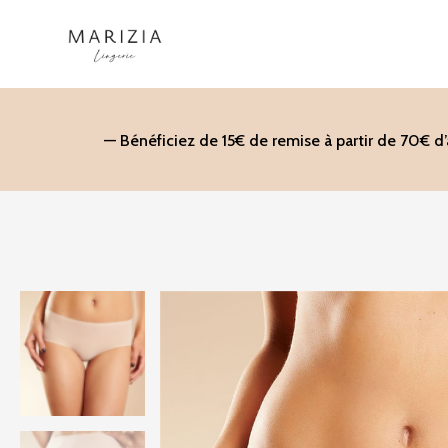
Aller
au
contenu
— Bénéficiez de 15€ de remise à partir de 70€ d