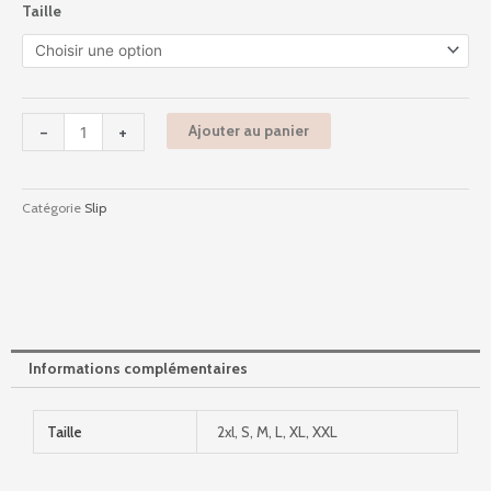
Taille
de
Ernest
-
Franck
-
-
+
Ajouter au panier
Noir
Catégorie
Slip
Informations complémentaires
Taille
2xl, S, M, L, XL, XXL