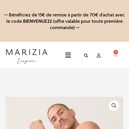
Aller
au
— Bénéficiez de 15€ de remise à partir de 70€ d’achat avec
contenu
le code
BIENVENUE22
(offre valable pour toute première
commande) —
0
Panier
Main
Menu