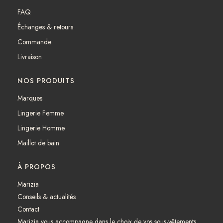
b
a
FAQ
o
g
Échanges & retours
o
r
k
a
Commande
m
Livraison
NOS PRODUITS
Marques
Lingerie Femme
Lingerie Homme
Maillot de bain
À PROPOS
Marizia
Conseils & actualités
Contact
Marizia vous accompagne dans le choix de vos sous-vêtements