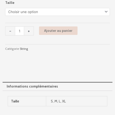
Taille
de
Ii1141l90
-
Nagi
-
-
+
Ajouter au panier
Noir
Catégorie
String
Informations complémentaires
Taille
S, M, L, XL