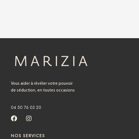
Vous aider à révéler votre pouvoir
de séduction, en toutes occasions
04 50 76 03 20
F
I
a
n
c
s
NOS SERVICES
e
t