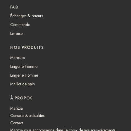
b
a
FAQ
o
g
Échanges & retours
o
r
k
a
Commande
m
Livraison
NOS PRODUITS
Marques
Lingerie Femme
Lingerie Homme
Maillot de bain
À PROPOS
Marizia
Conseils & actualités
Contact
Marizia vous accompagne dans le choix de vos sous-vêtements