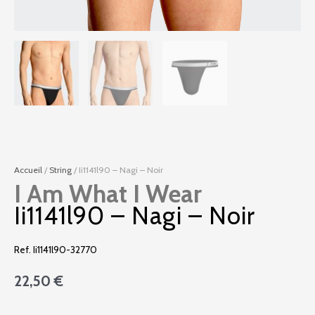
Accueil
/
String
/ Ii1141l90 – Nagi – Noir
I Am What I Wear
Ii1141l90 – Nagi – Noir
Ref. Ii1141l90-32770
22,50
€
quantité