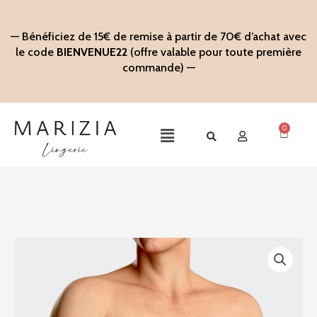
Aller
au
— Bénéficiez de 15€ de remise à partir de 70€ d’achat avec
contenu
le code
BIENVENUE22
(offre valable pour toute première
commande) —
0
Panier
Main
Menu