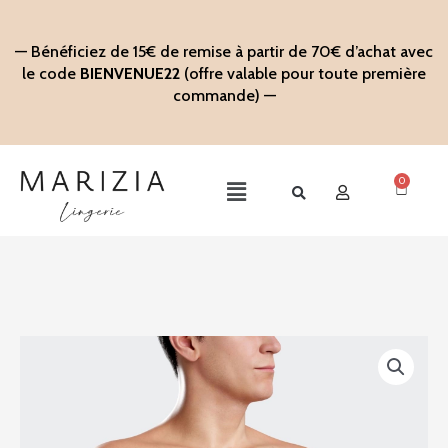
Aller
au
— Bénéficiez de 15€ de remise à partir de 70€ d’achat avec
contenu
le code
BIENVENUE22
(offre valable pour toute première
commande) —
0
Panier
Main
Menu