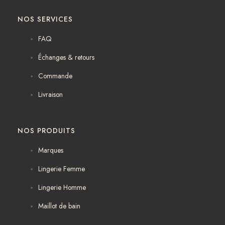
a
n
c
s
NOS SERVICES
e
t
b
a
FAQ
o
g
o
r
Échanges & retours
k
a
m
Commande
Livraison
NOS PRODUITS
Marques
Lingerie Femme
Lingerie Homme
Maillot de bain