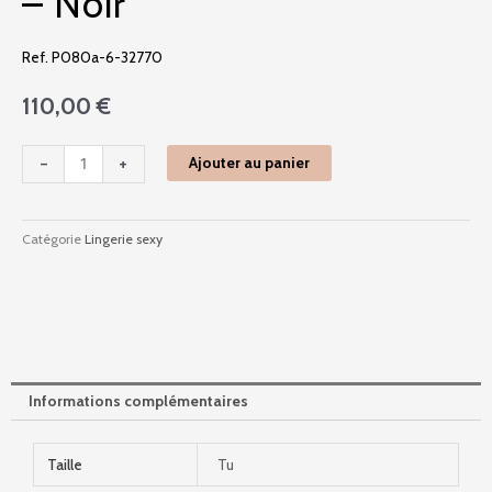
– Noir
Ref. P080a-6-32770
110,00
€
quantité
-
+
Ajouter au panier
de
P080a-
6
Catégorie
Lingerie sexy
-
Boite
A
Desir
-
Noir
Informations complémentaires
Taille
Tu