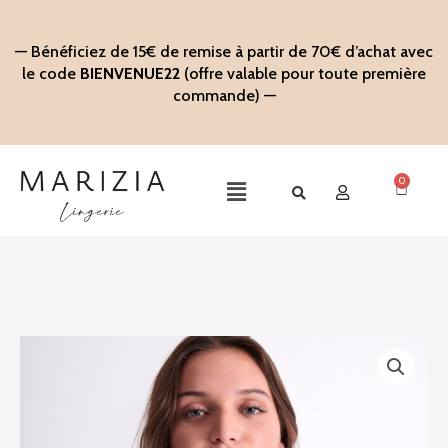
Aller
au
— Bénéficiez de 15€ de remise à partir de 70€ d’achat avec
contenu
le code
BIENVENUE22
(offre valable pour toute première
commande) —
0
Panier
Main
Menu