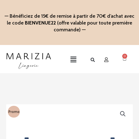
Aller
au
— Bénéficiez de 15€ de remise à partir de 70€ d’achat avec
contenu
le code
BIENVENUE22
(offre valable pour toute première
commande) —
0
Panier
Main
Menu
Promo