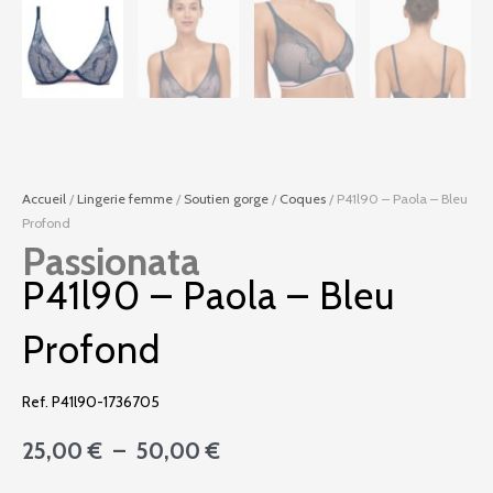
Accueil
/
Lingerie femme
/
Soutien gorge
/
Coques
/ P41l90 – Paola – Bleu
Profond
Passionata
P41l90 – Paola – Bleu
Profond
Ref. P41l90-1736705
Plage
25,00
€
–
50,00
€
de