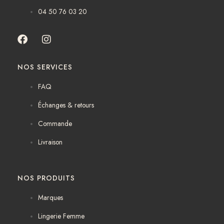
04 50 76 03 20
F
I
a
n
c
s
NOS SERVICES
e
t
b
a
FAQ
o
g
o
r
Échanges & retours
k
a
m
Commande
Livraison
NOS PRODUITS
Marques
Lingerie Femme