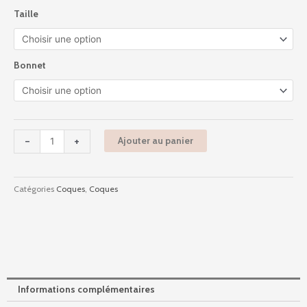
prix :
quantité
Taille
25,00 €
de
à
P41l90
50,00 €
-
Paola
Bonnet
-
Bleu
Profond
-
+
Ajouter au panier
Catégories
Coques
,
Coques
Informations complémentaires