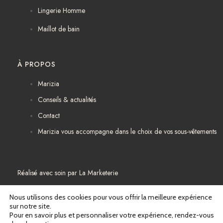
Lingerie Homme
Maillot de bain
À PROPOS
Marizia
Conseils & actualités
Contact
Marizia vous accompagne dans le choix de vos sous-vêtements
Réalisé avec soin par
La Marketerie
Mentions légales
Nous utilisons des cookies pour vous offrir la meilleure expérience
sur notre site.
Pour en savoir plus et personnaliser votre expérience, rendez-vous
Politique de confidentialité