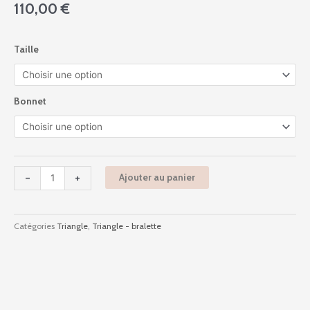
110,00
€
quantité
Taille
de
Rpf12
-
Sweet
Bonnet
Folk
-
Sienna
-
+
Ajouter au panier
Catégories
Triangle
,
Triangle - bralette