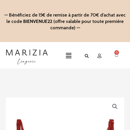
Aller
au
— Bénéficiez de 15€ de remise à partir de 70€ d’achat avec
contenu
le code
BIENVENUE22
(offre valable pour toute première
commande) —
0
Panier
Main
Menu