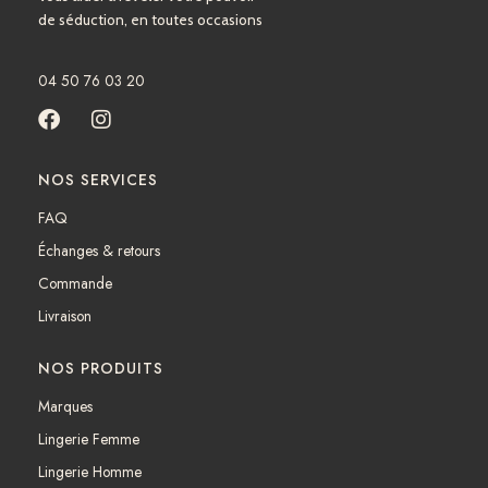
de séduction, en toutes occasions
04 50 76 03 20
F
I
a
n
c
s
NOS SERVICES
e
t
b
a
FAQ
o
g
Échanges & retours
o
r
k
a
Commande
m
Livraison
NOS PRODUITS
Marques
Lingerie Femme
Lingerie Homme