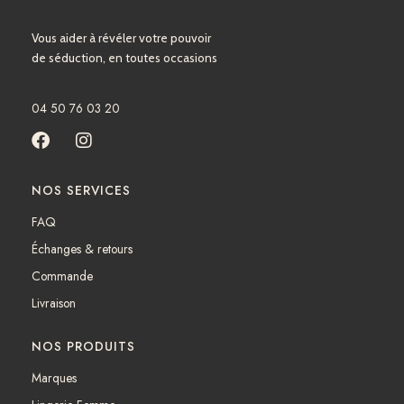
Vous aider à révéler votre pouvoir
de séduction, en toutes occasions
04 50 76 03 20
F
I
a
n
c
s
NOS SERVICES
e
t
b
a
FAQ
o
g
Échanges & retours
o
r
k
a
Commande
m
Livraison
NOS PRODUITS
Marques