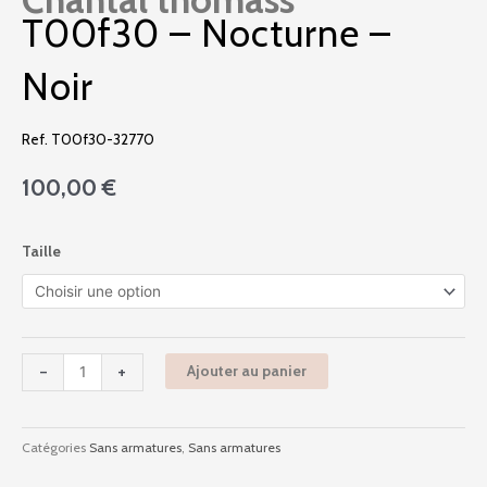
T00f30 – Nocturne –
Noir
Ref. T00f30-32770
100,00
€
quantité
Taille
de
T00f30
-
Nocturne
-
-
+
Ajouter au panier
Noir
Catégories
Sans armatures
,
Sans armatures