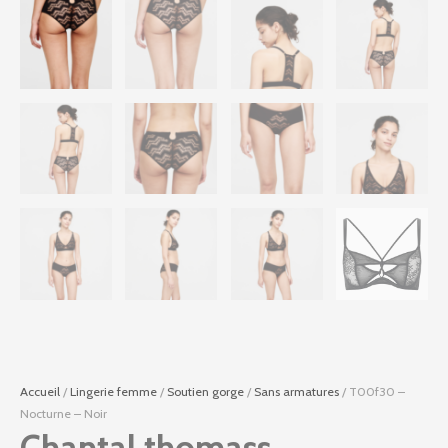
Accueil
/
Lingerie femme
/
Soutien gorge
/
Sans armatures
/ T00f30 –
Nocturne – Noir
Chantal thomass