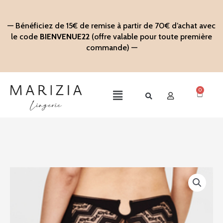
Aller
au
— Bénéficiez de 15€ de remise à partir de 70€ d’achat avec
contenu
le code
BIENVENUE22
(offre valable pour toute première
commande) —
0
Panier
Main
Menu