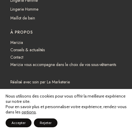
Lingerie Femme
Lingerie Homme
Maillot de bain
À PROPOS
Marizia
Conseils & actualités
Contact
Marizia vous accompagne dans le choix de vos sous-vêtements
Réalisé avec soin par
La Marketerie
Mentions légales
Nous utilisons des cookies pour vous offrir la meilleure expérience
sur notre site.
Pour en savoir plus et personnaliser votre expérience, rendez-vous
Politique de confidentialité
dans les
options
.
Conditions générales de vente
Accepter
Rejeter