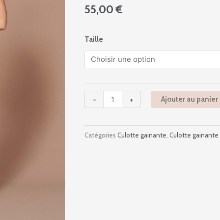
55,00
€
quantité
Taille
de
We601036
-
Ines
Secret
-
+
Ajouter au panier
-
Peau
Catégories
Culotte gainante
,
Culotte gainante