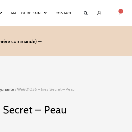
0
Panier
MAILLOT DE BAIN
CONTACT
remière commande) —
gainante
/ We601036 – Ines Secret – Peau
 Secret – Peau