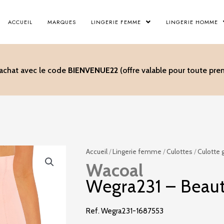
ACCUEIL
MARQUES
LINGERIE FEMME
LINGERIE HOMME
’achat avec le code
BIENVENUE22
(offre valable pour toute p
Accueil
/
Lingerie femme
/
Culottes
/
Culotte 
Wacoal
Wegra231 – Beaut
Ref. Wegra231-1687553