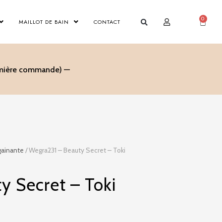
0
Panier
MAILLOT DE BAIN
CONTACT
remière commande) —
gainante
/ Wegra231 – Beauty Secret – Toki
y Secret – Toki