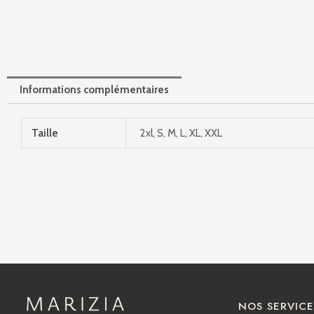
Informations complémentaires
Taille
2xl, S, M, L, XL, XXL
NOS SERVICE