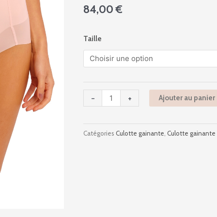
84,00
€
quantité
Taille
de
Wegra231
-
Beauty
Secret
-
+
Ajouter au panier
-
Toki
Catégories
Culotte gainante
,
Culotte gainante