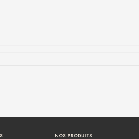
S
NOS PRODUITS