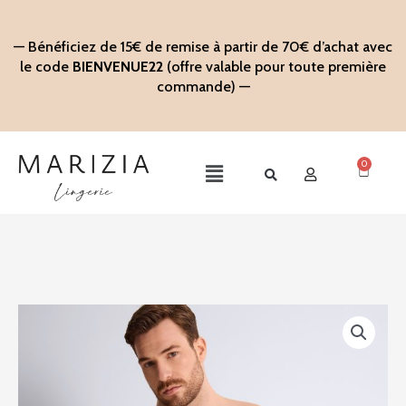
Aller
au
— Bénéficiez de 15€ de remise à partir de 70€ d’achat avec
contenu
le code
BIENVENUE22
(offre valable pour toute première
commande) —
0
Panier
Main
Menu