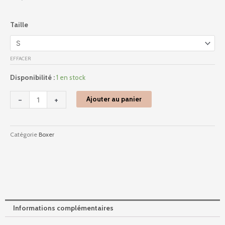
quantité
Taille
de
Xb78s
-
EFFACER
Aubade
Homme
Disponibilité :
1 en stock
-
Dance
-
+
Ajouter au panier
Catégorie
Boxer
Informations complémentaires