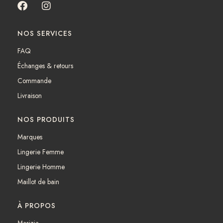
F
I
a
n
c
s
NOS SERVICES
e
t
b
a
FAQ
o
g
Échanges & retours
o
r
k
a
Commande
m
Livraison
NOS PRODUITS
Marques
Lingerie Femme
Lingerie Homme
Maillot de bain
À PROPOS