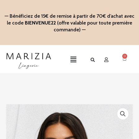
Aller
au
— Bénéficiez de 15€ de remise à partir de 70€ d’achat avec
contenu
le code
BIENVENUE22
(offre valable pour toute première
commande) —
0
Panier
Main
Menu