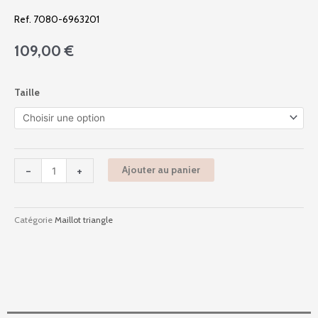
Ref. 7080-6963201
109,00
€
quantité
Taille
de
7080
-
Palm
Festival
-
+
Ajouter au panier
-
896
Sweet
Catégorie
Maillot triangle
Mandarin
Green