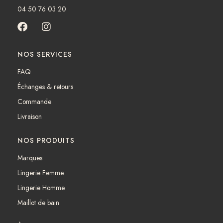
04 50 76 03 20
F
I
a
n
c
s
NOS SERVICES
e
t
b
a
FAQ
o
g
Échanges & retours
o
r
k
a
Commande
m
Livraison
NOS PRODUITS
Marques
Lingerie Femme
Lingerie Homme
Maillot de bain