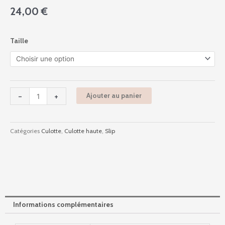
24,00
€
quantité
Taille
de
8107f84
-
Soft
Premium
-
+
Ajouter au panier
-
Gris
Catégories
Culotte
,
Culotte haute
,
Slip
Informations complémentaires