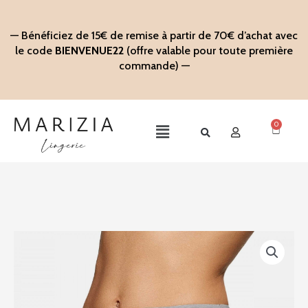
Aller
au
— Bénéficiez de 15€ de remise à partir de 70€ d’achat avec
contenu
le code
BIENVENUE22
(offre valable pour toute première
commande) —
0
Panier
Main
Menu