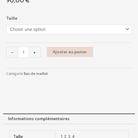
90,00
€
quantité
Taille
de
Alala
-
Sensitive
Uni
-
+
Ajouter au panier
-
Jade
Catégorie
Bas de maillot
Informations complémentaires
Taille
1, 2, 3, 4