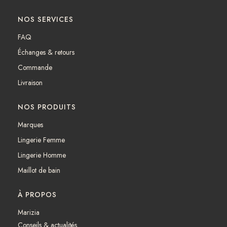
a
n
c
s
NOS SERVICES
e
t
b
a
FAQ
o
g
Échanges & retours
o
r
k
a
Commande
m
Livraison
NOS PRODUITS
Marques
Lingerie Femme
Lingerie Homme
Maillot de bain
À PROPOS
Marizia
Conseils & actualités