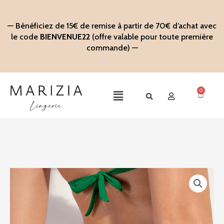
Aller
au
— Bénéficiez de 15€ de remise à partir de 70€ d’achat avec
contenu
le code
BIENVENUE22
(offre valable pour toute première
commande) —
0
Panier
Main
Menu