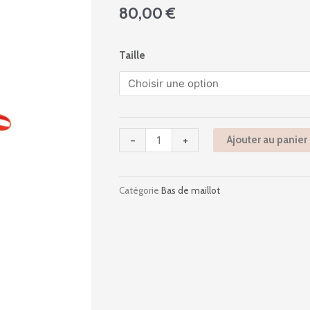
80,00
€
quantité
Taille
de
Caty
-
Sensitive
Uni
-
+
Ajouter au panier
-
Orange
Catégorie
Bas de maillot