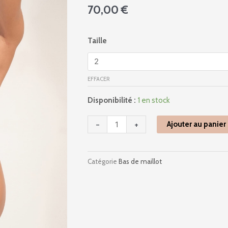
70,00
€
quantité
Taille
de
Diva
Mo
EFFACER
-
Sensitive
Disponibilité :
1 en stock
Uni
-
-
+
Ajouter au panier
Jean
Catégorie
Bas de maillot