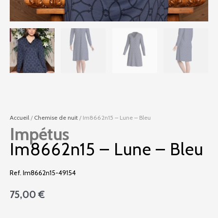
Accueil
/
Chemise de nuit
/ Im8662n15 – Lune – Bleu
Impétus
Im8662n15 – Lune – Bleu
Ref. Im8662n15-49154
75,00
€
quantité