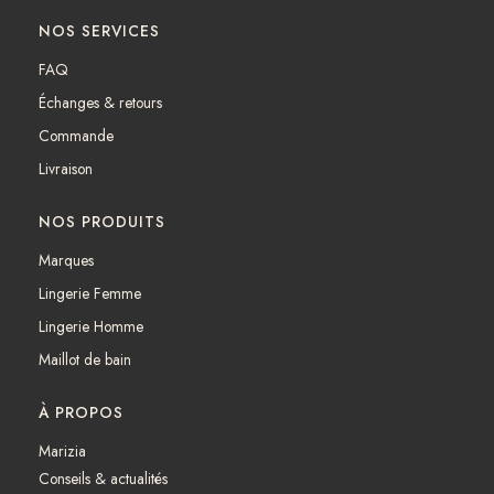
c
s
NOS SERVICES
e
t
b
a
FAQ
o
g
Échanges & retours
o
r
k
a
Commande
m
Livraison
NOS PRODUITS
Marques
Lingerie Femme
Lingerie Homme
Maillot de bain
À PROPOS
Marizia
Conseils & actualités