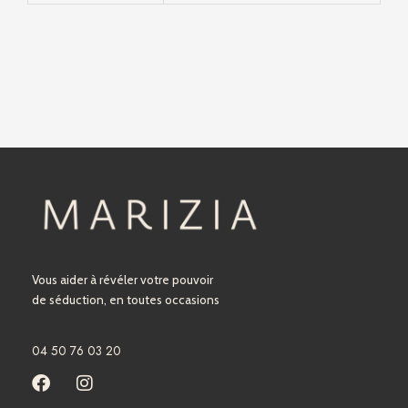
Vous aider à révéler votre pouvoir
de séduction, en toutes occasions
04 50 76 03 20
F
I
a
n