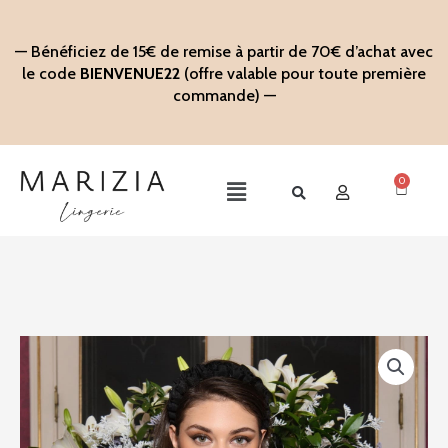
Aller
au
— Bénéficiez de 15€ de remise à partir de 70€ d’achat avec
contenu
le code
BIENVENUE22
(offre valable pour toute première
commande) —
0
Panier
Main
Menu