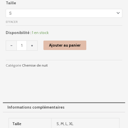
Taille
de
Im8662n15
-
EFFACER
Lune
-
Disponibilité :
1 en stock
Bleu
-
+
Ajouter au panier
Catégorie
Chemise de nuit
Informations complémentaires
Taille
S, M, L, XL