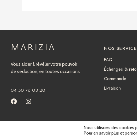
NOS SERVICE
FAQ
Vous aider à révéler votre pouvoir
Échanges & reto
de séduction, en toutes occasions
Commande
Livraison
04 50 76 03 20
F
I
a
n
c
s
e
t
Réalisé avec soin par
La Marketerie
Mentions légales
b
a
Nous utilisons des cookies po
o
g
Pour en savoir plus et pers