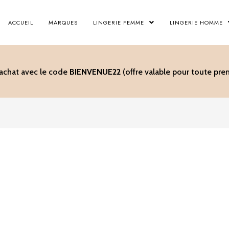
ACCUEIL
MARQUES
LINGERIE FEMME
LINGERIE HOMME
’achat avec le code
BIENVENUE22
(offre valable pour toute p