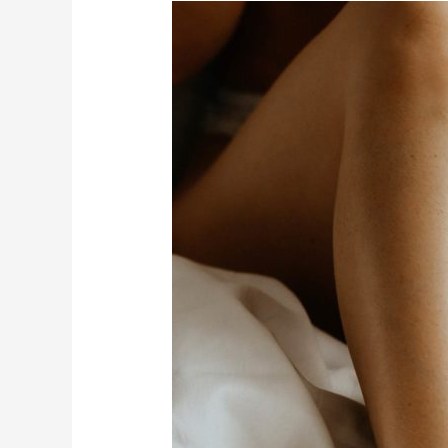
Choisir
sa
culotte