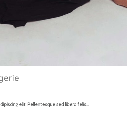
gerie
ipiscing elit. Pellentesque sed libero felis…