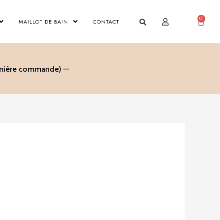
0
Panier
MAILLOT DE BAIN
CONTACT
remière commande) —