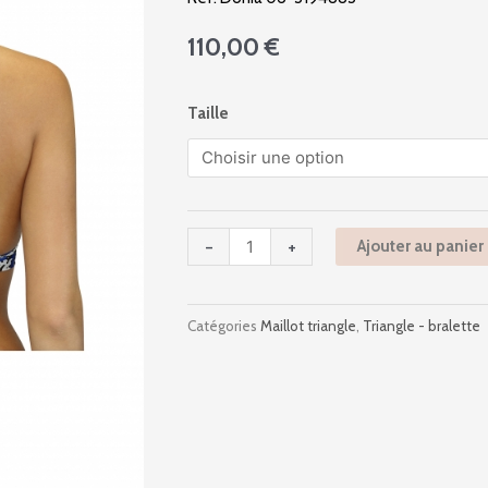
110,00
€
quantité
Taille
de
Donia
06
-
Capri
-
+
Ajouter au panier
Gatto
-
Unique
Catégories
Maillot triangle
,
Triangle - bralette