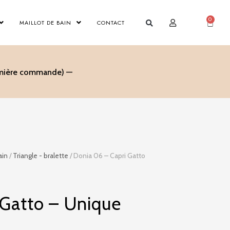
0
Panier
MAILLOT DE BAIN
CONTACT
remière commande) —
ain
/
Triangle - bralette
/ Donia 06 – Capri Gatto
 Gatto – Unique